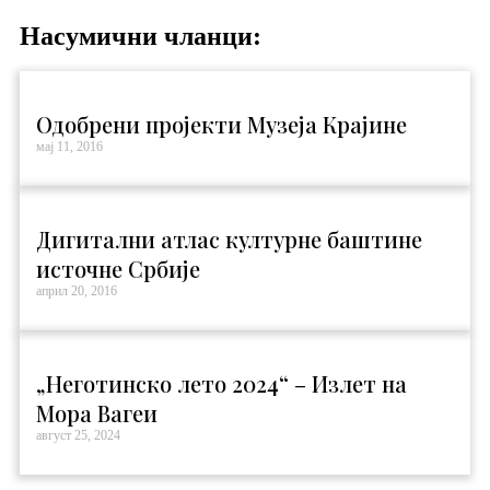
Насумични чланци:
Одобрени пројекти Музеја Крајине
мај 11, 2016
Дигитални атлас културне баштине
источне Србије
април 20, 2016
„Неготинско лето 2024“ – Излет на
Мора Вагеи
август 25, 2024