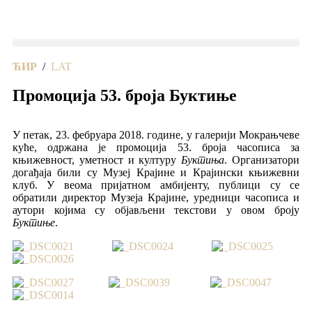
ЋИР
/
LAT
Промоција 53. броја Буктиње
У петак, 23. фебруара 2018. године, у галерији Мокрањчеве
куће, одржана је промоција 53. броја часописа за
књижевност, уметност и културу
Буктиња
.
Организатори
догађаја били су Музеј Крајине и Крајински књижевни
клуб. У веома пријатном амбијенту, публици су се
обратили директор Музеја Крајине, уредници часописа и
аутори којима су објављени текстови у овом броју
Буктиње
.