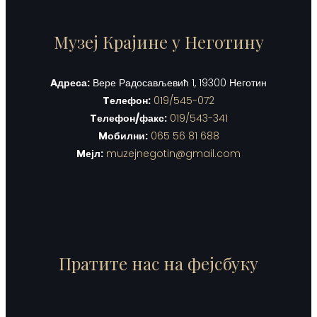
Музеј Крајине у Неготину
Aдреса:
Вере Радосављевић 1, 19300 Неготин
Tелефон:
019/545-072
Tелефон/факс:
019/543-341
Mобилни:
065 56 81 688
Mејл:
muzejnegotin@gmail.com
Пратите нас на фејсбуку