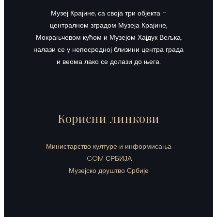
Музеј Крајине, са своја три објекта –
централном зградом Музеја Крајине,
Мокрањчевом кућом и Музејом Хајдук Вељка,
налази се у непосредној близини центра града
и веома лако се долази до њега.
Корисни линкови
Министарство културе и информисања
ICOM СРБИЈА
Музејско друштво Србије