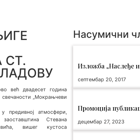
т
ЊИГЕ
Насумични ч
 СТ.
Изложба „Наслеђе и
КЛАДОВУ
септембар 20, 2017
ово већ двадесет година
х свечаности „Мокрањчеви
Промоција публика
 у предивној атмосфери,
 заоставштина Стевана
децембар 27, 2023
вића, вишег кустоса