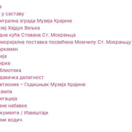
а
 у саставу
нтрална зграда Музеја Крајине
зеј Хајдук Вељка
дна кућа Стевана Ст. Мокрањца
моријална поставка посвећена Момчилу Ст. Мокрањцу
ркамен
еја
ирке
блиотека
давачка делатност
етионик – Годишњак Музеја Крајине
ампа
нтација
вне набавке
кументи / Извештаји
лни водич