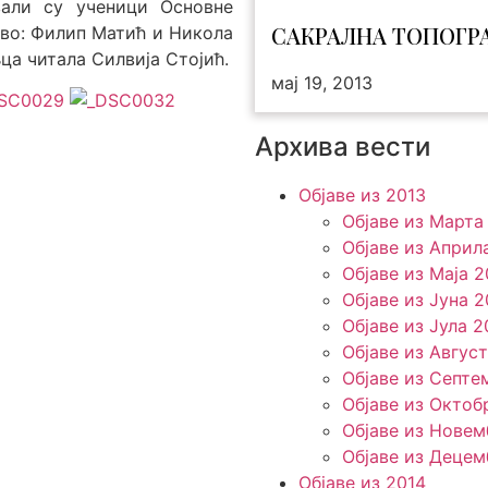
вали су ученици Основне
САКРАЛНА ТОПОГР
ово: Филип Матић и Никола
ца читала Силвија Стојић.
мај 19, 2013
Архива вести
Објаве из 2013
Објаве из Марта
Објаве из Април
Објаве из Маја 2
Објаве из Јунa 2
Објаве из Јула 2
Објаве из Авгус
Објаве из Септе
Објаве из Октоб
Објаве из Новем
Објаве из Децем
Објаве из 2014