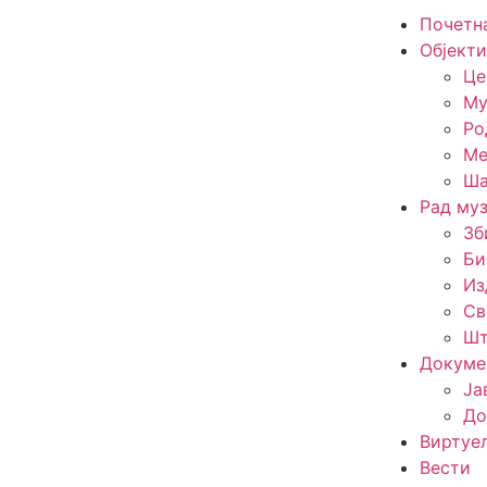
Почетн
Објекти
Це
Му
Ро
Ме
Ша
Рад муз
Зб
Би
Из
Св
Шт
Докуме
Ја
До
Виртуе
Вести