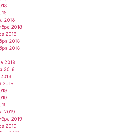
018
018
та 2018
мбра 2018
ра 2018
бра 2018
бра 2018
ра 2019
ra 2019
 2019
а 2019
019
019
019
та 2019
мбра 2019
ра 2019