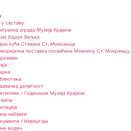
т
а
 у саставу
нтрална зграда Музеја Крајине
зеј Хајдук Вељка
дна кућа Стевана Ст. Мокрањца
моријална поставка посвећена Момчилу Ст. Мокрањцу
ркамен
еја
ирке
блиотека
давачка делатност
етионик – Годишњак Музеја Крајине
ампа
нтација
вне набавке
кументи / Извештаји
лни водич