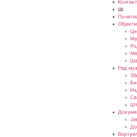
Контак
Почетн
Објекти
Це
Му
Ро
Ме
Ша
Рад муз
Зб
Би
Из
Св
Шт
Докуме
Ја
До
Виртуе