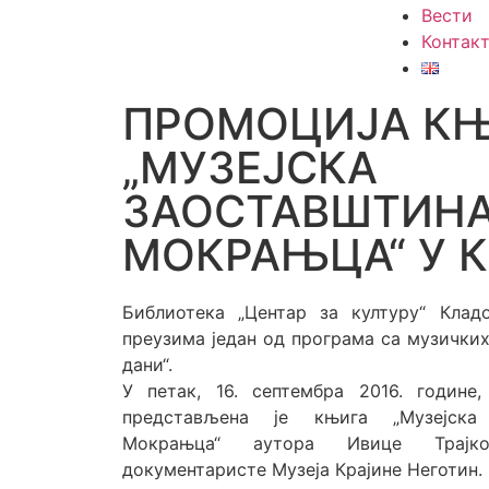
Вести
Контак
ПРОМОЦИЈА К
„МУЗЕЈСКА
ЗАОСТАВШТИНА
МОКРАЊЦА“ У 
Библиотека „Центар за културу“ Клад
преузима један од програма са музички
дани“.
У петак, 16. септембра 2016. године,
представљена је књига „Музејска
Мокрањца“ аутора Ивице Трајко
документаристе Музеја Крајине Неготин.