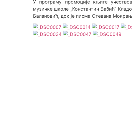
У програму промоције књиге учество
музичке школе „Константин Бабић“ Клад
Балановић, док је писма Стевана Мокрањ