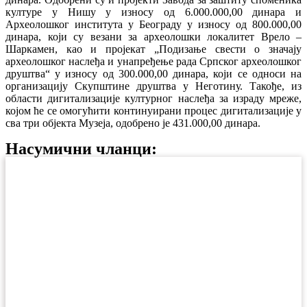
културе у Нишу у износу од 6.000.000,00 динара и
Археолошког института у Београду у износу од 800.000,00
динара, који су везани за археолошки локалитет Врело –
Шаркамен, као и пројекат „Подизање свести о значају
археолошког наслеђа и унапређење рада Српског археолошког
друштва“ у износу од 300.000,00 динара, који се односи на
организацију Скупштине друштва у Неготину. Такође, из
области дигитализације културног наслеђа за израду мреже,
којом ће се омогућити континуирани процес дигитализације у
сва три објекта Музеја, одобрено је 431.000,00 динара.
Насумични чланци: