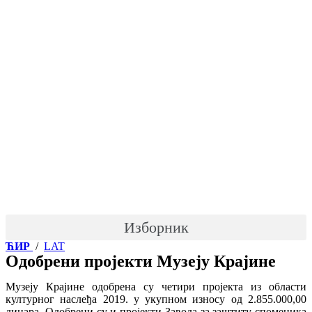
Skip
to
content
Изборник
ЋИР
/
LAT
Одобрени пројекти Музеју Крајине
Музеју Крајине одобрена су четири пројекта из области
културног наслеђа 2019. у укупном износу од 2.855.000,00
динара.
Одобрени су и пројекти Завода за заштиту споменика