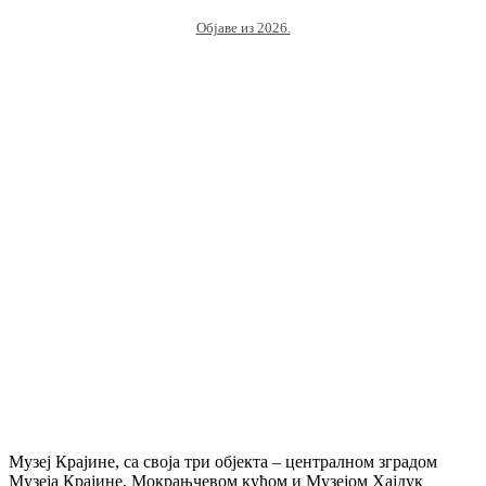
Објаве из 2026.
Музеј Крајине, са своја три објекта – централном зградом
Музеја Крајине, Мокрањчевом кућом и Музејом Хајдук