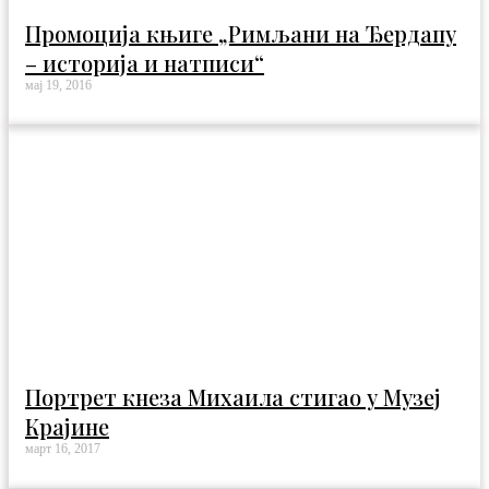
Промоција књиге „Римљани на Ђердапу
– историја и натписи“
мај 19, 2016
Портрет кнеза Михаила стигао у Музеј
Крајине
март 16, 2017