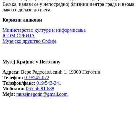
Вељка, налази се у непосредној близини центра града и веома
лако се долази до њега.
Корисни линкови
Министарство културе и информисања
ICOM СРБИЈА
Музејско друштво Србије
Музеј Крајине у Неготину
Aдреса:
Вере Радосављевић 1, 19300 Неготин
Tелефон:
019/545-072
Tелефон/факс:
019/543-341
Mобилни:
065 56 81 688
Mејл:
muzejnegotin@gmail.com