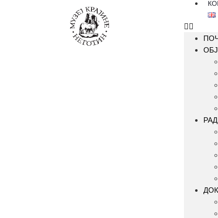
КО
ПО
ОБЈ
РАД
ДО