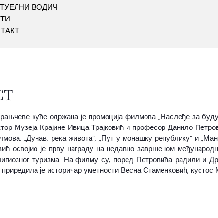
ТУЕЛНИ ВОДИЧ
СТИ
ТАКТ
СТ
Мокрањчеве куће одржана је промоција филмова „Наслеђе за буду
тор Музеја Крајине Ивица Трајковић и професор Данило Петров
илмова: „Дунав, река живота“, „Пут у монашку републику“ и „Ман
ић освојио је прву награду на недавно завршеном међународ
лигиозног туризма. На филму су, поред Петровића радили и Д
приредила је историчар уметности Весна Стаменковић, кустос М