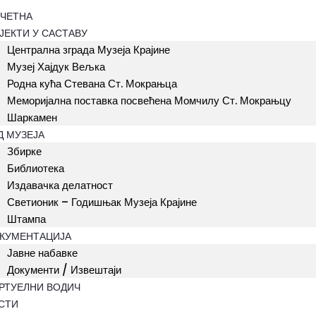
ЧЕТНА
ЈЕКТИ У САСТАВУ
Централна зграда Музеја Крајине
Музеј Хајдук Вељка
Родна кућа Стевана Ст. Мокрањца
Меморијална поставка посвећена Момчилу Ст. Мокрањцу
Шаркамен
Д МУЗЕЈА
Збирке
Библиотека
Издавачка делатност
Светионик – Годишњак Музеја Крајине
Штампа
КУМЕНТАЦИЈА
Јавне набавке
Документи / Извештаји
РТУЕЛНИ ВОДИЧ
СТИ