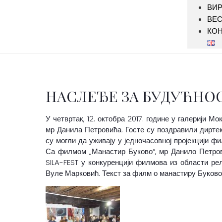
ВИР
ВЕ
КОН
НАСЛЕЂЕ ЗА БУДУЋНО
У четвртак, 12. октобра 2017. године у галерији 
мр Данила Петровића.
Госте су поздравили диртек
су могли да уживају у једночасовној пројекцији ф
Са филмом „Манастир Буково“, мр Данило Петров
SILA-FEST у конкуренцији филмова из области ре
Вуле Марковић. Текст за филм о манастиру Буково 