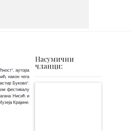
Насумични
чланци:
ћност“, аутора
ић, након чега
астир Буково“.
ном фестивалу
рагана Нисић и
узеја Крајине.