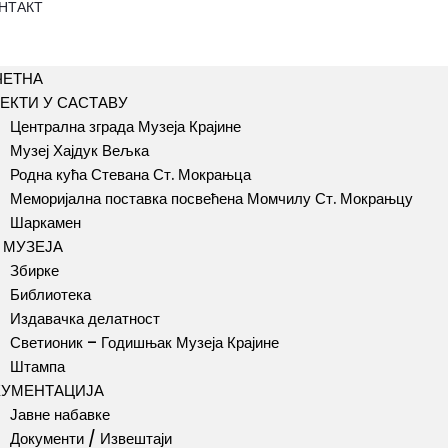
НТАКТ
ЧЕТНА
ЕКТИ У САСТАВУ
Централна зграда Музеја Крајине
Музеј Хајдук Вељка
Родна кућа Стевана Ст. Мокрањца
Меморијална поставка посвећена Момчилу Ст. Мокрањцу
Шаркамен
 МУЗЕЈА
Збирке
Библиотека
Издавачка делатност
Светионик – Годишњак Музеја Крајине
Штампа
КУМЕНТАЦИЈА
Јавне набавке
Документи / Извештаји