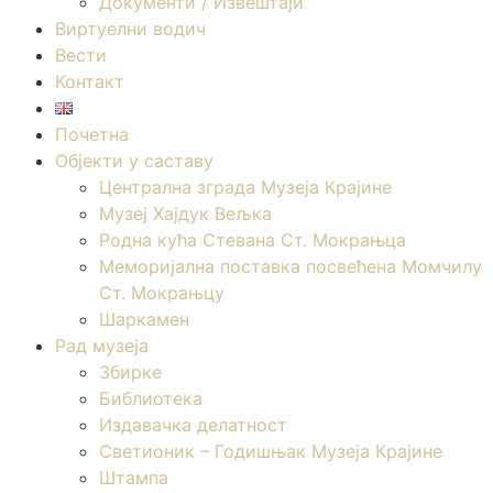
Документи / Извештаји
Виртуелни водич
Вести
Контакт
Почетна
Објекти у саставу
Централна зграда Музеја Крајине
Музеј Хајдук Вељка
Родна кућа Стевана Ст. Мокрањца
Меморијална поставка посвећена Момчилу
Ст. Мокрањцу
Шаркамен
Рад музеја
Збирке
Библиотека
Издавачка делатност
Светионик – Годишњак Музеја Крајине
Штампа