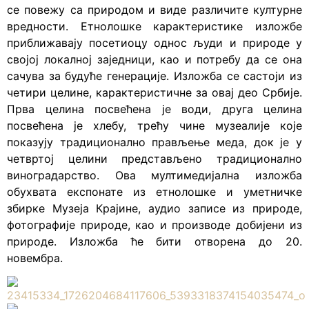
се повежу са природом и виде различите културне
вредности. Етнолошке карактеристике изложбе
приближавају посетиоцу однос људи и природе у
својој локалној заједници, као и потребу да се она
сачува за будуће генерације. Изложба се састоји из
четири целине, карактеристичне за овај део Србије.
Прва целина посвећена је води, друга целина
посвећена је хлебу, трећу чине музеалије које
показују традиционално прављење меда, док је у
четвртој целини представљено традиционално
виноградарство. Ова мултимедијална изложба
обухвата експонате из етнолошке и уметничке
збирке Музеја Крајине, аудио записе из природе,
фотографије природе, као и производе добијени из
природе. Изложба ће бити отворена до 20.
новембра.