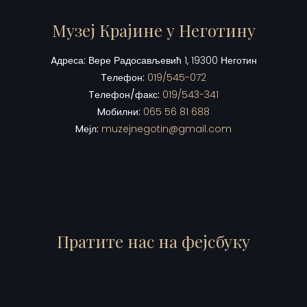
Музеј Крајине у Неготину
Aдреса:
Вере Радосављевић 1, 19300 Неготин
Tелефон:
019/545-072
Tелефон/факс:
019/543-341
Mобилни:
065 56 81 688
Mејл:
muzejnegotin@gmail.com
Пратите нас на фејсбуку