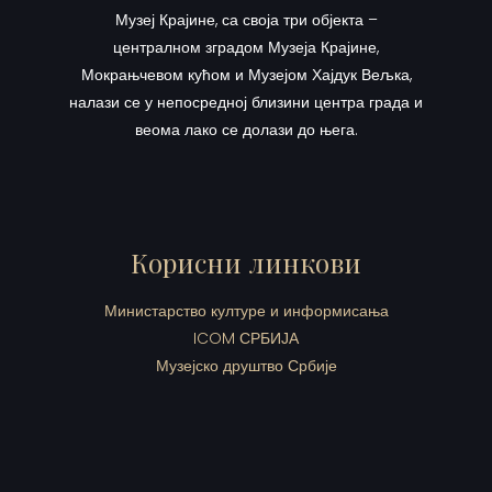
Музеј Крајине, са своја три објекта –
централном зградом Музеја Крајине,
Мокрањчевом кућом и Музејом Хајдук Вељка,
налази се у непосредној близини центра града и
веома лако се долази до њега.
Корисни линкови
Министарство културе и информисања
ICOM СРБИЈА
Музејско друштво Србије