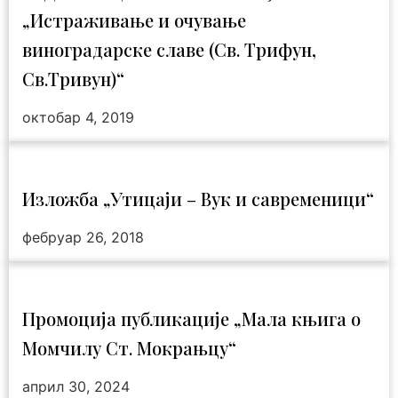
„Истраживање и очување
виноградарске славе (Св. Трифун,
Св.Тривун)“
октобар 4, 2019
Изложба „Утицаји – Вук и савременици“
фебруар 26, 2018
Промоција публикације „Мала књига о
Момчилу Ст. Мокрањцу“
април 30, 2024