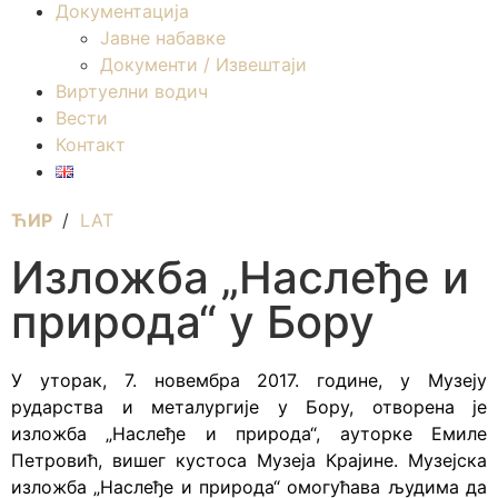
Документација
Јавне набавке
Документи / Извештаји
Виртуелни водич
Вести
Контакт
ЋИР
/
LAT
Изложба „Наслеђе и
природа“ у Бору
У уторак, 7. новембра 2017. године, у Музеју
рударства и металургије у Бору, отворена је
изложба „Наслеђе и природа“, ауторке Емиле
Петровић, вишег кустоса Музеја Крајине.
Музејска
изложба „Наслеђе и природа“ омогућава људима да