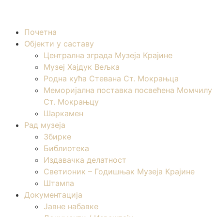
Почетна
Објекти у саставу
Централна зграда Музеја Крајине
Музеј Хајдук Вељка
Родна кућа Стевана Ст. Мокрањца
Меморијална поставка посвећена Момчилу
Ст. Мокрањцу
Шаркамен
Рад музеја
Збирке
Библиотека
Издавачка делатност
Светионик – Годишњак Музеја Крајине
Штампа
Документација
Јавне набавке