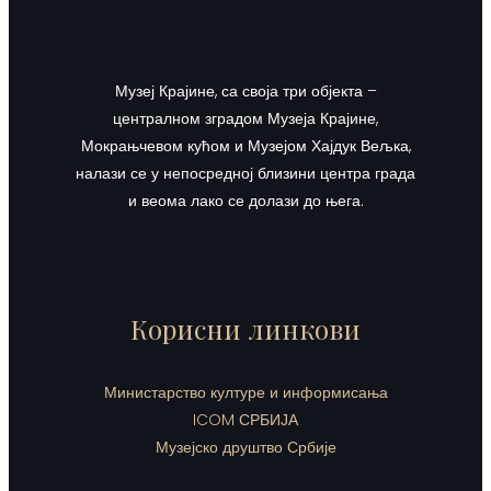
Музеј Крајине, са своја три објекта –
централном зградом Музеја Крајине,
Мокрањчевом кућом и Музејом Хајдук Вељка,
налази се у непосредној близини центра града
и веома лако се долази до њега.
Корисни линкови
Министарство културе и информисања
ICOM СРБИЈА
Музејско друштво Србије