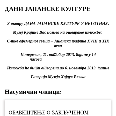
ДАНИ ЈАПАНСКЕ КУЛТУРЕ
У оквиру ДАНА ЈАПАНСКЕ КУЛТУРЕ У НЕГОТИНУ,
Музеј Крајине
В
ас позива на
отварање изложбе:
Слике ефемерног света – Јапанска графика XVIII и XIX
века
Понедељ
ак, 21. октобар 2013. године у 14
часова
Изложба ће бити отворена до 6. новембра 2013. године
Галерија Музеја Хајдук Вељка
Насумични чланци:
OБАВЕШТЕЊЕ О ЗАКЉУЧЕНОМ