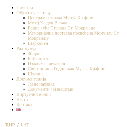
Почетна
Објекти у саставу
Централна зграда Музеја Крајине
Музеј Хајдук Вељка
Родна кућа Стевана Ст. Мокрањца
Меморијална поставка посвећена Момчилу Ст.
Мокрањцу
Шаркамен
Рад музеја
Збирке
Библиотека
Издавачка делатност
Светионик – Годишњак Музеја Крајине
Штампа
Документација
Јавне набавке
Документи / Извештаји
Виртуелни водич
Вести
Контакт
ЋИР
/
LAT