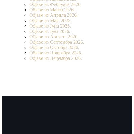
Објаве из Фебруара 2026.
Објаве из Марта 2026.
Објаве из Априла 2026.
Објаве из Маја 2026.
Објаве из Јуна 2026.
Објаве из Јула 2026.
Објаве из Августа 2026.
Објаве из Септембра 2026.
Објаве из Октобра 2026.
Објаве из Новембра 2026.
Објаве из Децембра 2026.