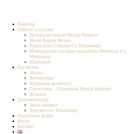
Почетна
Објекти у саставу
Централна зграда Музеја Крајине
Музеј Хајдук Вељка
Родна кућа Стевана Ст. Мокрањца
Меморијална поставка посвећена Момчилу Ст.
Мокрањцу
Шаркамен
Рад музеја
Збирке
Библиотека
Издавачка делатност
Светионик – Годишњак Музеја Крајине
Штампа
Документација
Јавне набавке
Документи / Извештаји
Виртуелни водич
Вести
Контакт