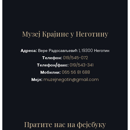
Музеј Крајине у Неготину
Aдреса:
Вере Радосављевић 1, 19300 Неготин
Tелефон:
019/545-072
Tелефон/факс:
019/543-341
Mобилни:
065 56 81 688
Mејл:
muzejnegotin@gmail.com
Пратите нас на фејсбуку