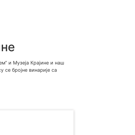
ине
м“ и Музеја Крајине и наш
у се бројне винарије са