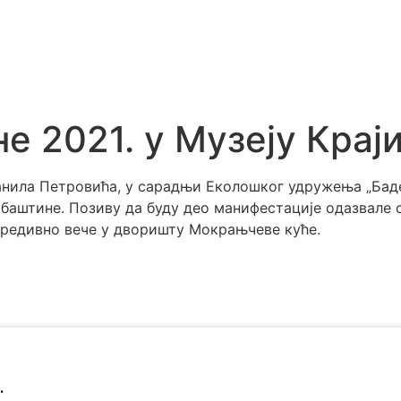
е 2021. у Музеју Крај
нила Петровића, у сарадњи Еколошког удружења „Баде
баштине. Позиву да буду део манифестације одазвале с
 предивно вече у дворишту Мокрањчеве куће.
.