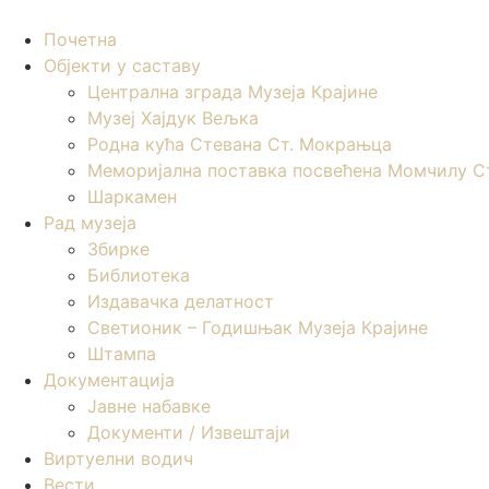
Skip
to
Почетна
content
Објекти у саставу
Централна зграда Музеја Крајине
Музеј Хајдук Вељка
Родна кућа Стевана Ст. Мокрањца
Меморијална поставка посвећена Момчилу С
Шаркамен
Рад музеја
Збирке
Библиотека
Издавачка делатност
Светионик – Годишњак Музеја Крајине
Штампа
Документација
Јавне набавке
Документи / Извештаји
Виртуелни водич
Вести