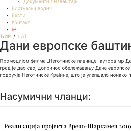
Документи / Извештаји
Виртуелни водич
Вести
Контакт
ЋИР
/
LAT
Дани европске баштин
Промоцијом филма „Неготинске пивнице“ аутора мр Да
град је дао свој допринос обележавању Дана европске 
подручја Неготинске Крајине, што је улепшало ионако
Насумични чланци:
Реализација пројекта Врело-Шаркамен 2019