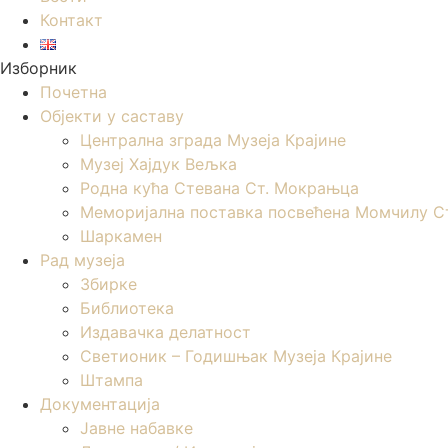
Контакт
Изборник
Почетна
Објекти у саставу
Централна зграда Музеја Крајине
Музеј Хајдук Вељка
Родна кућа Стевана Ст. Мокрањца
Меморијална поставка посвећена Момчилу С
Шаркамен
Рад музеја
Збирке
Библиотека
Издавачка делатност
Светионик – Годишњак Музеја Крајине
Штампа
Документација
Јавне набавке