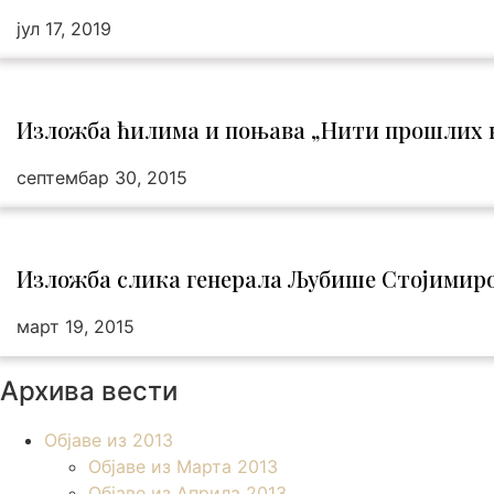
јул 17, 2019
Изложба ћилима и поњава „Нити прошлих 
септембар 30, 2015
Изложба слика генерала Љубише Стојимир
март 19, 2015
Архива вести
Објаве из 2013
Објаве из Марта 2013
Објаве из Априла 2013