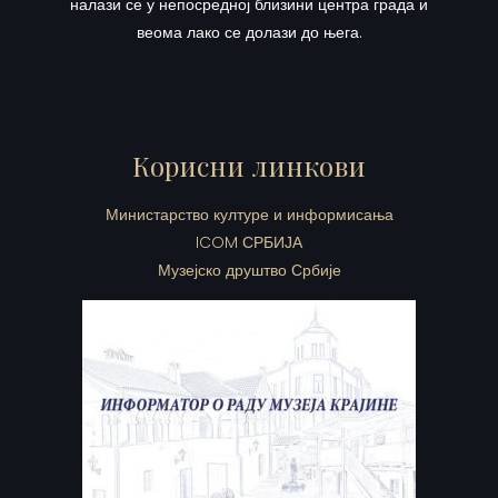
налази се у непосредној близини центра града и
веома лако се долази до њега.
Корисни линкови
Министарство културе и информисања
ICOM СРБИЈА
Музејско друштво Србије