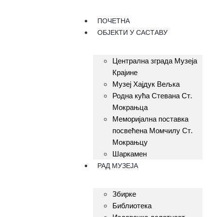
ПОЧЕТНА
ОБЈЕКТИ У САСТАВУ
Централна зграда Музеја
Крајине
Музеј Хајдук Вељка
Родна кућа Стевана Ст.
Мокрањца
Меморијална поставка
посвећена Момчилу Ст.
Мокрањцу
Шаркамен
РАД МУЗЕЈА
Збирке
Библиотека