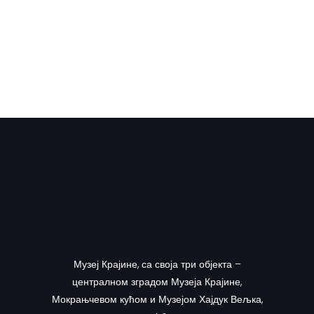
Музеј Крајине, са своја три објекта –
централном зградом Музеја Крајине,
Мокрањчевом кућом и Музејом Хајдук Вељка,