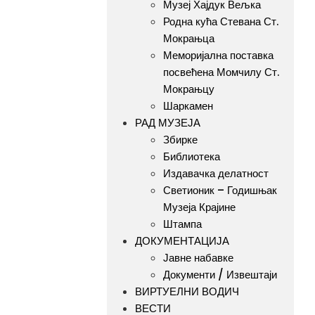
Музеј Хајдук Вељка
Родна кућа Стевана Ст.
Мокрањца
Меморијална поставка
посвећена Момчилу Ст.
Мокрањцу
Шаркамен
РАД МУЗЕЈА
Збирке
Библиотека
Издавачка делатност
Светионик – Годишњак
Музеја Крајине
Штампа
ДОКУМЕНТАЦИЈА
Јавне набавке
Документи / Извештаји
ВИРТУЕЛНИ ВОДИЧ
ВЕСТИ