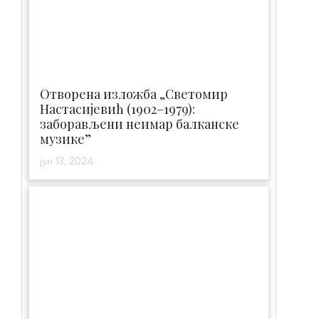
Oтворена изложба „Светомир
Настасијевић (1902–1979):
заборављени неимар балканске
музике”
јун 13, 2024