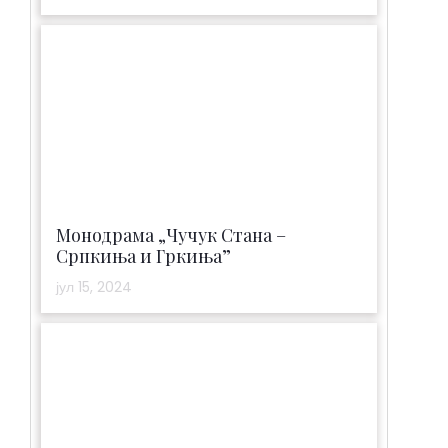
Монодрама „Чучук Стана –
Српкиња и Гркиња”
јул 15, 2024