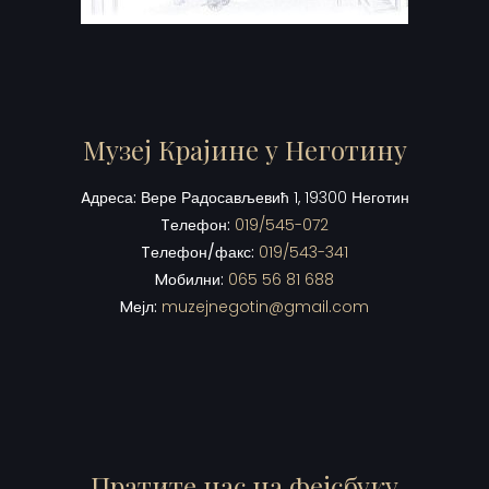
Музеј Крајине у Неготину
Aдреса:
Вере Радосављевић 1, 19300 Неготин
Tелефон:
019/545-072
Tелефон/факс:
019/543-341
Mобилни:
065 56 81 688
Mејл:
muzejnegotin@gmail.com
Пратите нас на фејсбуку