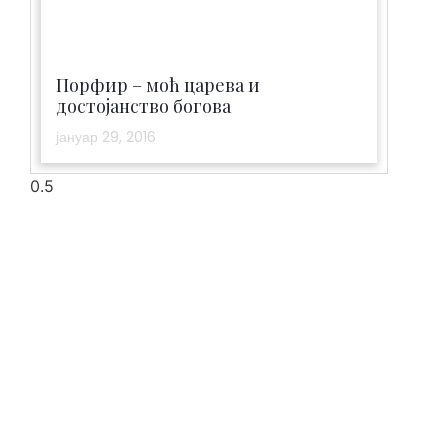
Порфир – моћ царева и
достојанство богова
јануар 29, 2016