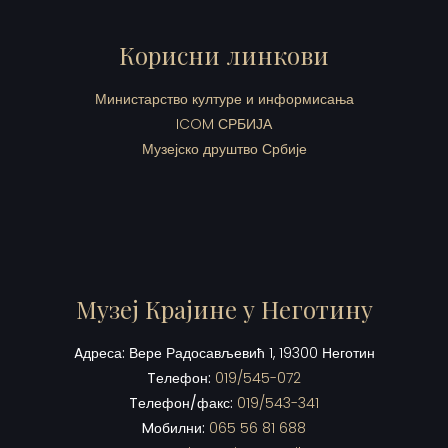
Корисни линкови
Министарство културе и информисања
ICOM СРБИЈА
Музејско друштво Србије
Музеј Крајине у Неготину
Aдреса:
Вере Радосављевић 1, 19300 Неготин
Tелефон:
019/545-072
Tелефон/факс:
019/543-341
Mобилни:
065 56 81 688