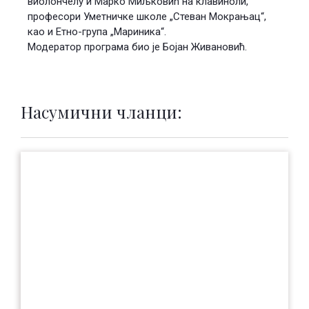
виолончелу и Марко Миљковић на клавиноли,
професори Уметничке школе „Стеван Мокрањац“,
као и Етно-група „Мариника“.
Модератор програма био је Бојан Живановић.
Насумични чланци: