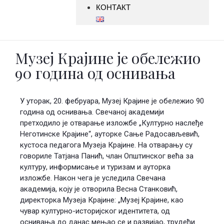
КОНТАКТ
Музеј Крајине је обележио
90 година од оснивања
У уторак, 20. фебруара, Музеј Крајине је обележио 90
година од оснивања. Свечаној академији
претходило је отварање изложбе „Културно наслеђе
Неготинске Крајине“, ауторке Сање Радосављевић,
кустоса педагога Музеја Крајине. На отварању су
говориле Татјана Панић, члан Општинског већа за
културу, информисање и туризам и ауторка
изложбе. Након чега је уследила Свечана
академија, коју је отворила Весна Станковић,
директорка Музеја Крајине: „Myзej Kpajине, као
чувар културно-историjског идентитета, од
оснивања до данас мењао се и развиjао, трудећи