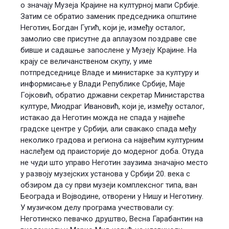
о значају Музеја Крајине на културној мапи Србије.
Затим се обратио заменик председника општине
Неготин, Богдан Гугић, који је, између осталог,
замолио све присутне да аплаузом поздраве све
бивше и садашње запослене у Музеју Крајине. На
крају се величанственом скупу, у име
потпредседнице Владе и министарке за културу и
информисање у Влади Републике Србије, Маје
Гојковић, обратио државни секретар Министарства
културе, Миодраг Ивановић, који је, између осталог,
истакао да Неготин можда не спада у највеће
градске центре у Србији, али свакако спада међу
неколико градова и региона са највећим културним
наслеђем од праисторије до модерног доба. Отуда
не чуди што управо Неготин заузима значајно место
у развоју музејских установа у Србији 20. века с
обзиром да су први музеји комплексног типа, ван
Београда и Војводине, отворени у Нишу и Неготину.
У музичком делу програма учествовали су:
Неготинско певачко друштво, Весна Гарабантин на