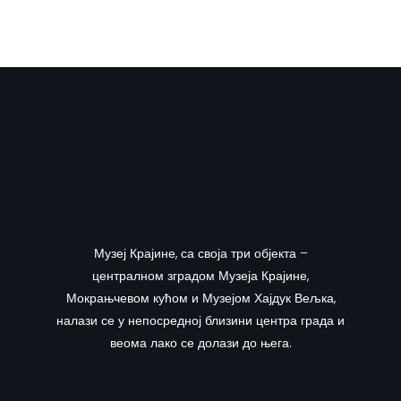
Музеј Крајине, са своја три објекта –
централном зградом Музеја Крајине,
Мокрањчевом кућом и Музејом Хајдук Вељка,
налази се у непосредној близини центра града и
веома лако се долази до њега.