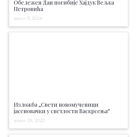
Обележен Дан погибије Хајдук Вељка
Петровића
август 11, 2024
Изложба „Свети новомученици
јасеновачки у светлости Васкрсења“
април 29, 2022