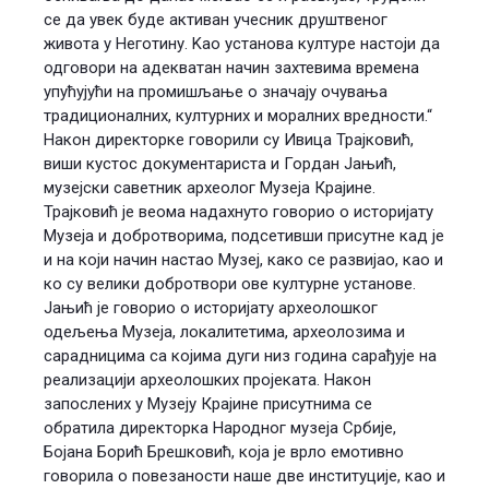
се да увек буде активан учесник друштвеног
живота у Неготину. Kао установа културе настоjи да
одговори на aдекватан начин заxтевима времена
yпyћyjyћи на промишљање о значajу oчувања
традиционалних, културних и моралних вредности.“
Након директорке говорили су Ивица Трајковић,
виши кустос документариста и Гордан Јањић,
музејски саветник археолог Музеја Крајине.
Трајковић је веома надахнуто говорио о историјату
Музеја и добротворима, подсетивши присутне кад је
и на који начин настао Музеј, како се развијао, као и
ко су велики добротвори ове културне установе.
Јањић је говорио о историјату археолошког
одељења Музеја, локалитетима, археолозима и
сарадницима са којима дуги низ година сарађује на
реализацији археолошких пројеката. Након
запослених у Музеју Крајине присутнима се
обратила директорка Народног музеја Србије,
Бојана Борић Брешковић, која је врло емотивно
говорила о повезаности наше две институције, као и