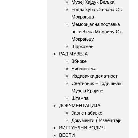
Музеј Хајдук Вељка
Родна кућа Стевана Ст.
Мокрањца
Меморијална поставка
посвећена Момчилу Ст.
Мокрањцу
Шаркамен
РАД МУЗЕЈА
Збирке
Библиотека
Издавачка делатност
Светионик – Годишњак
Музеја Крајине
Штампа
ДОКУМЕНТАЦИЈА
Јавне набавке
Документи / Извештаји
ВИРТУЕЛНИ ВОДИЧ
ВЕСТИ