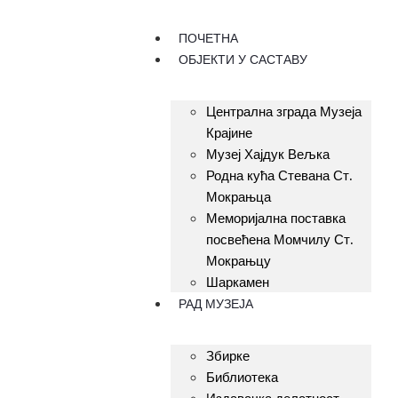
ПОЧЕТНА
ОБЈЕКТИ У САСТАВУ
Централна зграда Музеја
Крајине
Музеј Хајдук Вељка
Родна кућа Стевана Ст.
Мокрањца
Меморијална поставка
посвећена Момчилу Ст.
Мокрањцу
Шаркамен
РАД МУЗЕЈА
Збирке
Библиотека