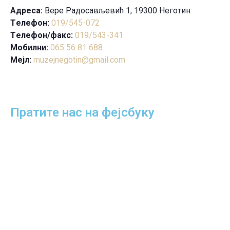
Aдреса:
Вере Радосављевић 1, 19300 Неготин
Tелефон:
019/545-072
Tелефон/факс:
019/543-341
Mобилни:
065 56 81 688
Mејл:
muzejnegotin@gmail.com
Пратите нас на фејсбуку