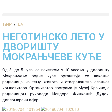
ЋИР
/
LAT
НЕГОТИНСКО ЛЕТО У
ДВОРИШТУ
МОКРАЊЧЕВЕ КУЋЕ
Од 3. до 5. јула, са почетком у 10 часова, у дворишту
Мокрањчеве родне куће организује се ликовна
радионица на тему живота и стваралаштва славног
композитора.
Организатор програма је Музеј Крајине, а
радионицом руководи Исидора Живковић Дудок,
дипломирани вајар.