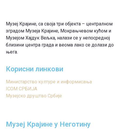
Музеј Крајине, са своја три објекта – централном
зградом Музеја Крајине, Мокрањчевом кућом и
Музејом Хајдук Вељка, налази се у непосредној
близини центра града и веома лако се долази до
њега.
Корисни линкови
Министарство културе и информисања
ICOM СРБИЈА
Музејско друштво Србије
Музеј Крајине у Неготину